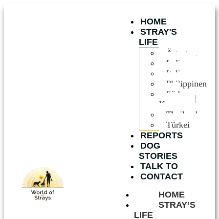
HOME
STRAY'S
LIFE
Ägypten
Indien
Italien
Philippinen
Süd
Korea
Thailand
Türkei
REPORTS
DOG
STORIES
TALK TO
CONTACT
HOME
STRAY’S
LIFE