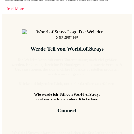
Read More
Werde Teil von World.of.Strays
Die Website kann mit eurer Unterstützung noch viel größer
werden. Erfahrungsberichte & Hundegeschichten sowie Vereine &
Organisationen, die sich und ihre Projekte vorstellen möchten,
werden immer gesucht!
Klicke auf folgenden Link, um mehr darüber zu erfahren:
Wie werde ich Teil von World of Strays
und wer steckt dahinter? Klicke hier
Connect
World of Strays
informiert über das Leben der Straßenhunde und ist