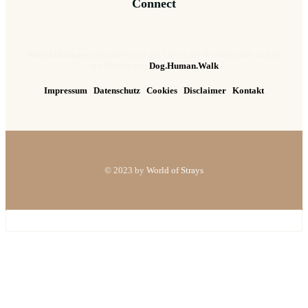
Connect
World of Strays
informiert über das Leben der Straßenhunde und ist
ein Projekt von
Dog.Human.Walk
Impressum
|
Datenschutz
|
Cookies
|
Disclaimer
|
Kontakt
© 2023 by
World of Strays