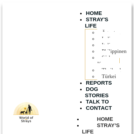
HOME
STRAY'S
LIFE
Ägypten
Indien
Italien
Philippinen
Süd
Korea
Thailand
Türkei
REPORTS
DOG
STORIES
TALK TO
CONTACT
HOME
STRAY’S
LIFE