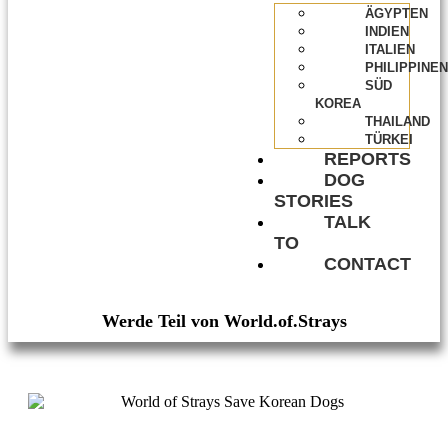
ÄGYPTEN
INDIEN
ITALIEN
PHILIPPINEN
SÜD
KOREA
THAILAND
TÜRKEI
REPORTS
DOG
STORIES
TALK
TO
CONTACT
Werde Teil von World.of.Strays