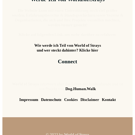
Die Website kann mit eurer Unterstützung noch viel größer
werden. Erfahrungsberichte & Hundegeschichten sowie Vereine &
Organisationen, die sich und ihre Projekte vorstellen möchten,
werden immer gesucht!
Klicke auf folgenden Link, um mehr darüber zu erfahren:
Wie werde ich Teil von World of Strays
und wer steckt dahinter? Klicke hier
Connect
World of Strays
informiert über das Leben der Straßenhunde und ist
ein Projekt von
Dog.Human.Walk
Impressum
|
Datenschutz
|
Cookies
|
Disclaimer
|
Kontakt
© 2023 by
World of Strays