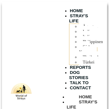
HOME
STRAY'S
LIFE
Ägypten
Indien
Italien
Philippinen
Süd
Korea
Thailand
Türkei
REPORTS
DOG
STORIES
TALK TO
CONTACT
HOME
STRAY’S
LIFE