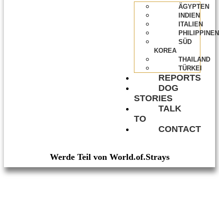
ÄGYPTEN
INDIEN
ITALIEN
PHILIPPINEN
SÜD
KOREA
THAILAND
TÜRKEI
REPORTS
DOG
STORIES
TALK
TO
CONTACT
Werde Teil von World.of.Strays