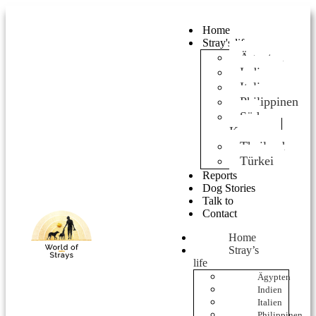
Home
Stray's life
Ägypten
Indien
Italien
Philippinen
Süd
Korea
Thailand
Türkei
Reports
Dog Stories
Talk to
Contact
Home
Stray’s
life
Ägypten
Indien
Italien
Philippinen