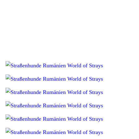
wenn wir meine Grossmutter (vor welcher
sie sich anfangs versteckte) besuchen. Denn
dort bekommt sie ein “Bauchikitzi”!
glg. Petra mein Bienchen