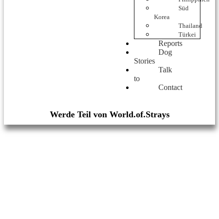
Süd
Korea
Thailand
Türkei
Reports
Dog
Stories
Talk
to
Contact
Werde Teil von World.of.Strays